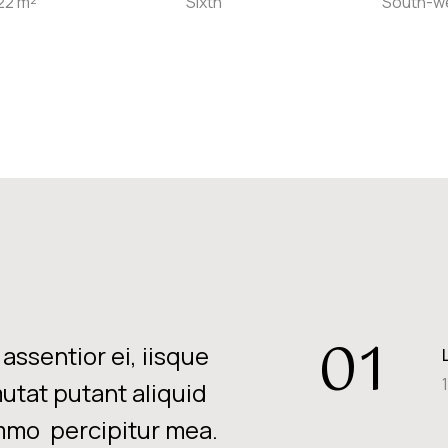
22 m²
Sixth
South-w
01
assentior ei, iisque
mutat putant aliquid
mo percipitur mea.