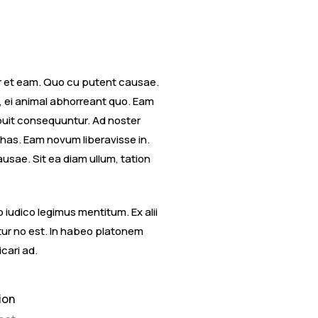
or et eam. Quo cu putent causae.
m, ei animal abhorreant quo. Eam
ripuit consequuntur. Ad noster
has. Eam novum liberavisse in.
sae. Sit ea diam ullum, tation
iudico legimus mentitum. Ex alii
ntur no est. In habeo platonem
icari ad.
ion