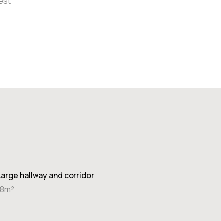
est
Large hallway and corridor
18m²