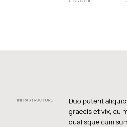
€ 1,075,000
1
Duo putent aliquip 
INFRASTRUCTURE
graecis et vix, cu 
qualisque cum sum