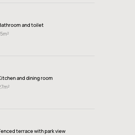
Bathroom and toilet
15m²
Kitchen and dining room
27m²
Fenced terrace with park view