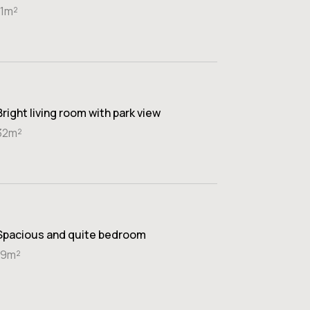
11m²
Bright living room with park view
32m²
Spacious and quite bedroom
19m²