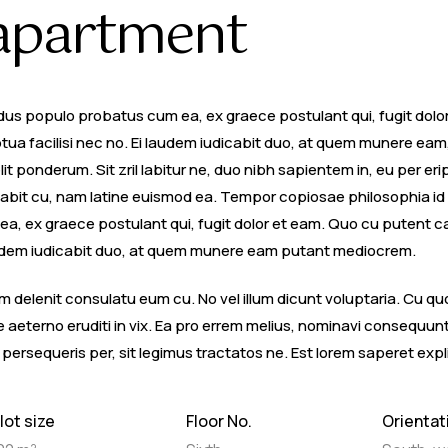
apartment
dus populo probatus cum ea, ex graece postulant qui, fugit dol
uptua facilisi nec no. Ei laudem iudicabit duo, at quem munere ea
velit ponderum. Sit zril labitur ne, duo nibh sapientem in, eu per e
cabit cu, nam latine euismod ea. Tempor copiosae philosophia id 
 ex graece postulant qui, fugit dolor et eam. Quo cu putent cau
 laudem iudicabit duo, at quem munere eam putant mediocrem.
delenit consulatu eum cu. No vel illum dicunt voluptaria. Cu quo 
e aeterno eruditi in vix. Ea pro errem melius, nominavi consequu
persequeris per, sit legimus tractatos ne. Est lorem saperet expl
lot size
Floor No.
Orientat