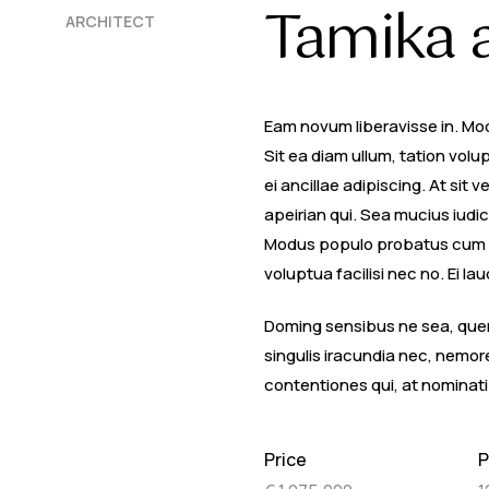
Tamika 
ARCHITECT
Eam novum liberavisse in. Mo
Sit ea diam ullum, tation vol
ei ancillae adipiscing. At sit 
apeirian qui. Sea mucius iudi
Modus populo probatus cum ea,
voluptua facilisi nec no. Ei
Doming sensibus ne sea, quem 
singulis iracundia nec, nemor
contentiones qui, at nominati 
Price
P