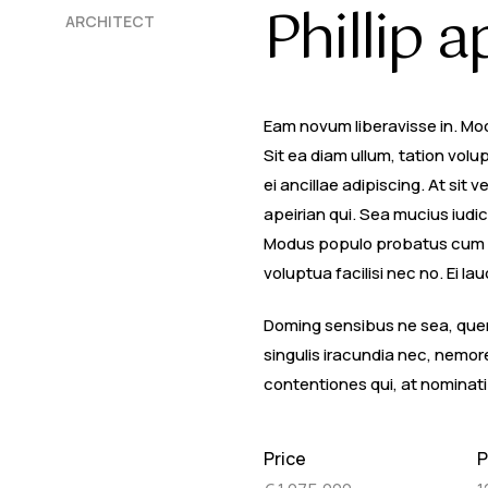
Phillip 
ARCHITECT
Eam novum liberavisse in. Mo
Sit ea diam ullum, tation vol
ei ancillae adipiscing. At sit 
apeirian qui. Sea mucius iudi
Modus populo probatus cum ea,
voluptua facilisi nec no. Ei
Doming sensibus ne sea, quem 
singulis iracundia nec, nemor
contentiones qui, at nominati 
Price
P