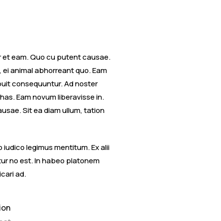
or et eam. Quo cu putent causae.
m, ei animal abhorreant quo. Eam
ripuit consequuntur. Ad noster
has. Eam novum liberavisse in.
sae. Sit ea diam ullum, tation
iudico legimus mentitum. Ex alii
ntur no est. In habeo platonem
icari ad.
ion