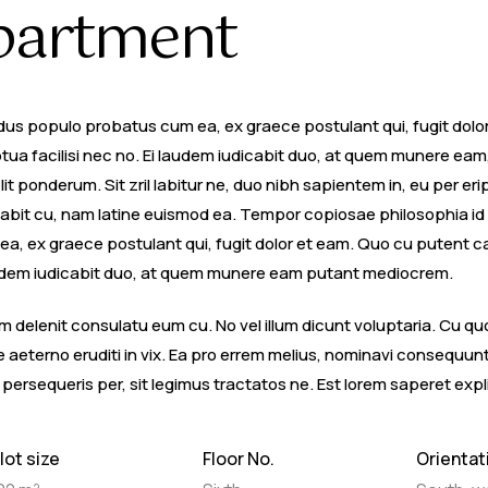
apartment
dus populo probatus cum ea, ex graece postulant qui, fugit dol
uptua facilisi nec no. Ei laudem iudicabit duo, at quem munere ea
velit ponderum. Sit zril labitur ne, duo nibh sapientem in, eu per e
cabit cu, nam latine euismod ea. Tempor copiosae philosophia id 
 ex graece postulant qui, fugit dolor et eam. Quo cu putent cau
 laudem iudicabit duo, at quem munere eam putant mediocrem.
delenit consulatu eum cu. No vel illum dicunt voluptaria. Cu quo 
e aeterno eruditi in vix. Ea pro errem melius, nominavi consequu
persequeris per, sit legimus tractatos ne. Est lorem saperet expl
lot size
Floor No.
Orientat