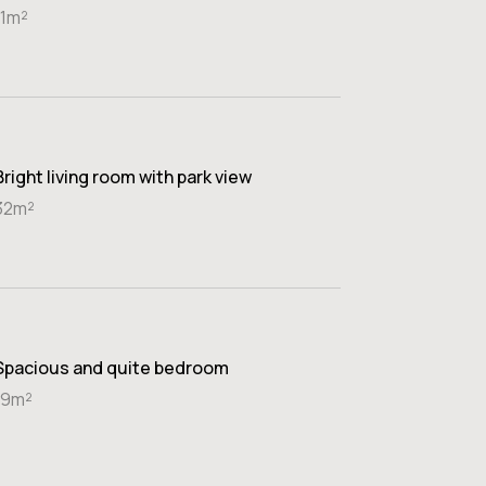
11m²
Bright living room with park view
32m²
Spacious and quite bedroom
19m²