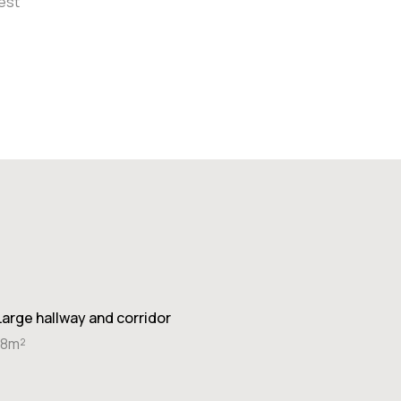
est
Large hallway and corridor
18m²