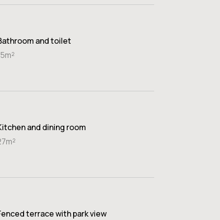
Bathroom and toilet
15m²
Kitchen and dining room
27m²
Fenced terrace with park view