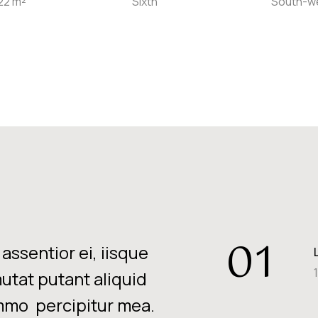
22 m²
Sixth
South-w
01
assentior ei, iisque
mutat putant aliquid
mo percipitur mea.