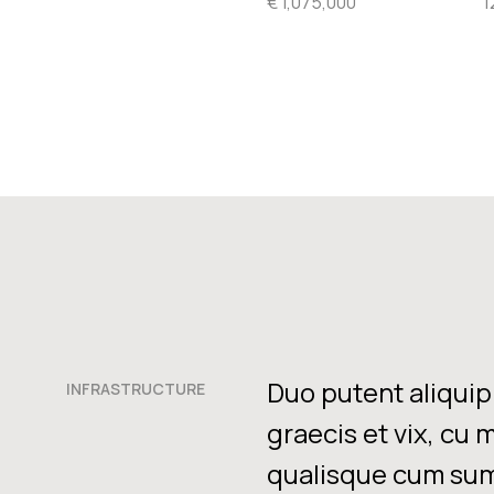
€ 1,075,000
1
Duo putent aliquip 
INFRASTRUCTURE
graecis et vix, cu 
qualisque cum sum