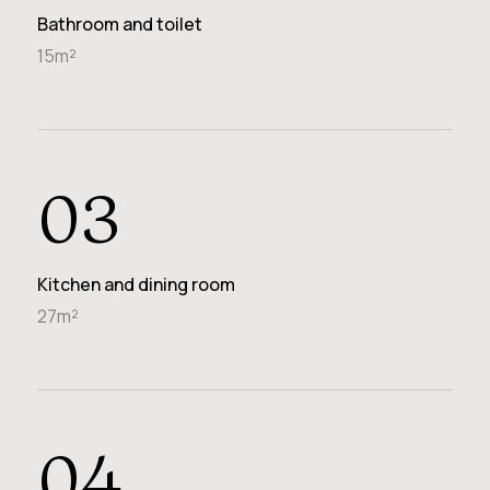
Bathroom and toilet
15m²
03
Kitchen and dining room
27m²
04