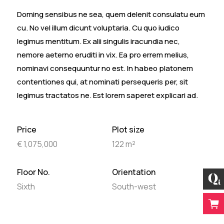
Doming sensibus ne sea, quem delenit consulatu eum
cu. No vel illum dicunt voluptaria. Cu quo iudico
legimus mentitum. Ex alii singulis iracundia nec,
nemore aeterno eruditi in vix. Ea pro errem melius,
nominavi consequuntur no est. In habeo platonem
contentiones qui, at nominati persequeris per, sit
legimus tractatos ne. Est lorem saperet explicari ad.
Price
Plot size
€ 1,075,000
122 m²
Floor No.
Orientation
Sixth
South-west