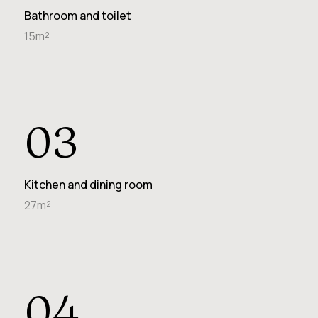
Bathroom and toilet
15m²
03
Kitchen and dining room
27m²
04