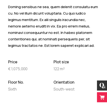
Doming sensibus ne sea, quem delenit consulatu eum
cu. No vel illum dicunt voluptaria. Cu quo iudico
legimus mentitum. Ex alii singulis iracundia nec,
nemore aeterno eruditi in vix. Ea pro errem melius,
nominavi consequuntur no est. In habeo platonem
contentiones qui, at nominati persequeris per, sit
legimus tractatos ne. Est lorem saperet explicari ad.
Price
Plot size
€ 1,075,000
122 m²
Floor No.
Orientation
Sixth
South-west