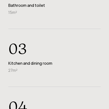
Bathroom and toilet
15m²
03
Kitchen and dining room
27m²
04