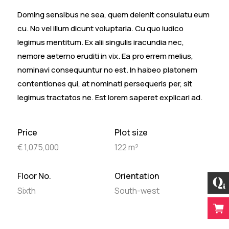
Doming sensibus ne sea, quem delenit consulatu eum
cu. No vel illum dicunt voluptaria. Cu quo iudico
legimus mentitum. Ex alii singulis iracundia nec,
nemore aeterno eruditi in vix. Ea pro errem melius,
nominavi consequuntur no est. In habeo platonem
contentiones qui, at nominati persequeris per, sit
legimus tractatos ne. Est lorem saperet explicari ad.
Price
Plot size
€ 1,075,000
122 m²
Floor No.
Orientation
Sixth
South-west