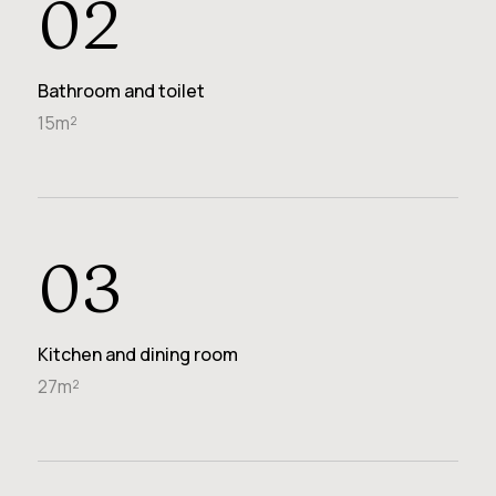
02
Bathroom and toilet
15m²
03
Kitchen and dining room
27m²