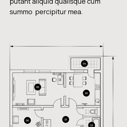
putant aliquid qualisque cum
summo percipitur mea.