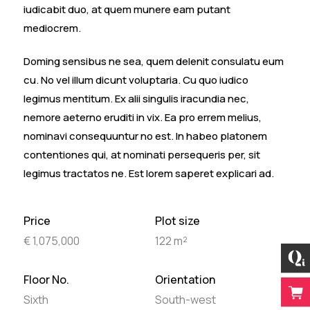
iudicabit duo, at quem munere eam putant
mediocrem.
Doming sensibus ne sea, quem delenit consulatu eum
cu. No vel illum dicunt voluptaria. Cu quo iudico
legimus mentitum. Ex alii singulis iracundia nec,
nemore aeterno eruditi in vix. Ea pro errem melius,
nominavi consequuntur no est. In habeo platonem
contentiones qui, at nominati persequeris per, sit
legimus tractatos ne. Est lorem saperet explicari ad.
Price
Plot size
€ 1,075,000
122 m²
Floor No.
Orientation
Sixth
South-west