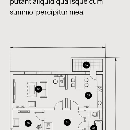
putant aliquid qualisque cum
summo percipitur mea.