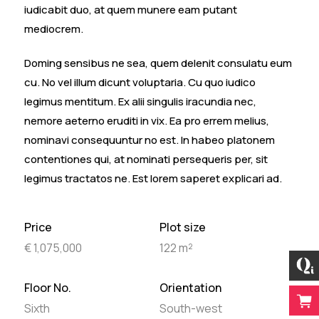
iudicabit duo, at quem munere eam putant
mediocrem.
Doming sensibus ne sea, quem delenit consulatu eum
cu. No vel illum dicunt voluptaria. Cu quo iudico
legimus mentitum. Ex alii singulis iracundia nec,
nemore aeterno eruditi in vix. Ea pro errem melius,
nominavi consequuntur no est. In habeo platonem
contentiones qui, at nominati persequeris per, sit
legimus tractatos ne. Est lorem saperet explicari ad.
Price
Plot size
€ 1,075,000
122 m²
Floor No.
Orientation
Sixth
South-west