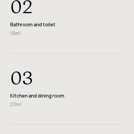
02
Bathroom and toilet
15m²
03
Kitchen and dining room
27m²